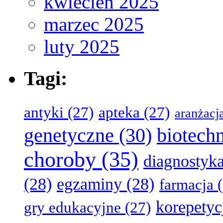
kwiecień 2025
marzec 2025
luty 2025
Tagi:
antyki
(27)
apteka
(27)
aranżacj
genetyczne
(30)
biotech
choroby
(35)
diagnostyk
(28)
egzaminy
(28)
farmacja
(
korepetyc
gry edukacyjne
(27)