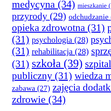
medycyna
(34)
mieszkanie
(
przyrody
(29)
odchudzanie
opieka zdrowotna
(31)
(31)
psyc
psychologia
(28)
(31)
sprz
rehabilitacja
(28)
szkoła
(39)
(31)
szpita
publiczny
(31)
wiedza 
zajęcia dodat
zabawa
(27)
zdrowie
(34)