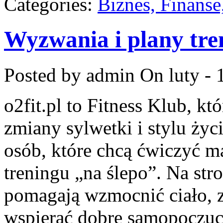
Categories:
Biznes, Finans
Wyzwania i plany tr
Posted by admin
On luty - 
o2fit.pl to Fitness Klub, k
zmiany sylwetki i stylu życ
osób, które chcą ćwiczyć mą
treningu „na ślepo”. Na stro
pomagają wzmocnić ciało, z
wspierać dobre samopoczuci